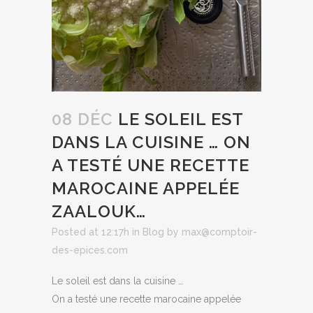
08 DÉC
LE SOLEIL EST
DANS LA CUISINE … ON
A TESTÉ UNE RECETTE
MAROCAINE APPELÉE
ZAALOUK…
Posted at 12:17h
in
Blog
by
max@comptoir-
des-epices.com
Le soleil est dans la cuisine …
On a testé une recette marocaine appelée