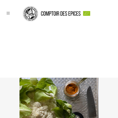
LE SOLEIL EST DANS LA
CUISINE … ON A TESTÉ
UNE RECETTE
MAROCAINE APPELÉE
ZAALOUK…