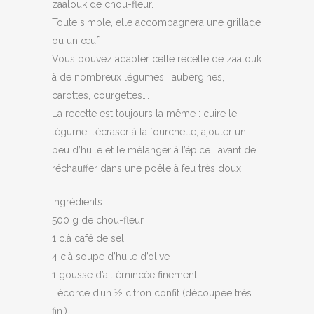
zaalouk de chou-fleur.
Toute simple, elle accompagnera une grillade
ou un œuf.
Vous pouvez adapter cette recette de zaalouk
à de nombreux légumes : aubergines,
carottes, courgettes….
La recette est toujours la même : cuire le
légume, l’écraser à la fourchette, ajouter un
peu d’huile et le mélanger à l’épice , avant de
réchauffer dans une poêle à feu très doux .
Ingrédients
500 g de chou-fleur
1 c.à café de sel
4 c.à soupe d’huile d’olive
1 gousse d’ail émincée finement
L’écorce d’un ½ citron confit (découpée très
fin.)