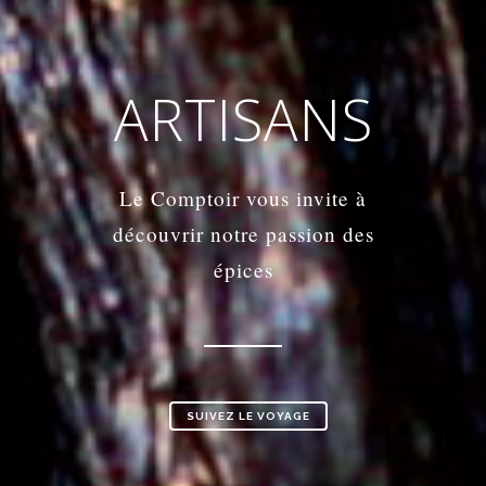
ARTISANS
Le Comptoir vous invite à
découvrir notre passion des
épices
SUIVEZ LE VOYAGE