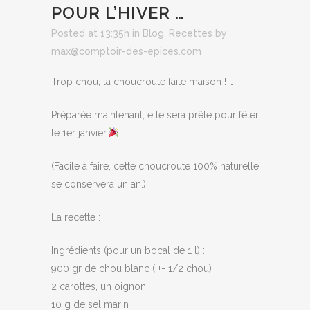
POUR L’HIVER …
Posted at 13:35h
in
Blog
,
Recettes
by
max@comptoir-des-epices.com
Trop chou, la choucroute faite maison ! …
Préparée maintenant, elle sera prête pour fêter
le 1er janvier.
(Facile à faire, cette choucroute 100% naturelle
se conservera un an.)
La recette :
Ingrédients (pour un bocal de 1 l) :
900 gr de chou blanc ( +- 1/2 chou)
2 carottes, un oignon.
10 g de sel marin