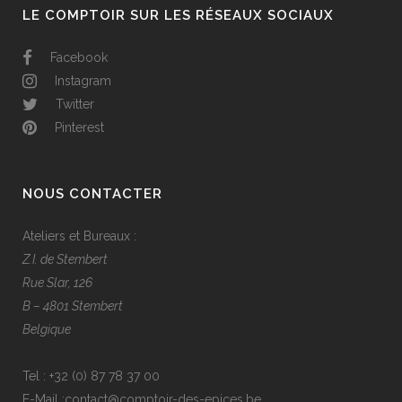
LE COMPTOIR SUR LES RÉSEAUX SOCIAUX
Facebook
Instagram
Twitter
Pinterest
NOUS CONTACTER
Ateliers et Bureaux :
Z.I. de Stembert
Rue Slar, 126
B – 4801 Stembert
Belgique
Tel :
+32 (0) 87 78 37 00
E-Mail :
contact@comptoir-des-epices.be