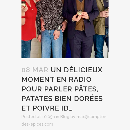
08 MAR
UN DÉLICIEUX
MOMENT EN RADIO
POUR PARLER PÂTES,
PATATES BIEN DORÉES
ET POIVRE ID…
Posted at 10:05h
in
Blog
by
max@comptoir-
des-epices.com