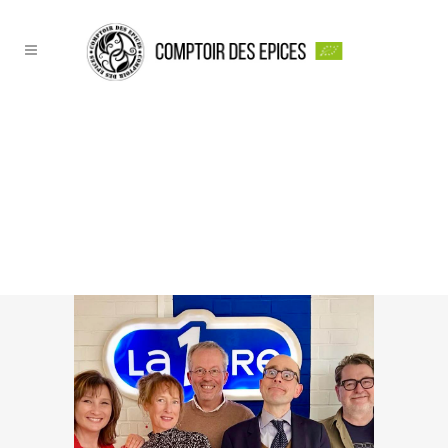
UN DÉLICIEUX MOMENT
EN RADIO POUR
PARLER PÂTES,
PATATES BIEN DORÉES
ET POIVRE ID…