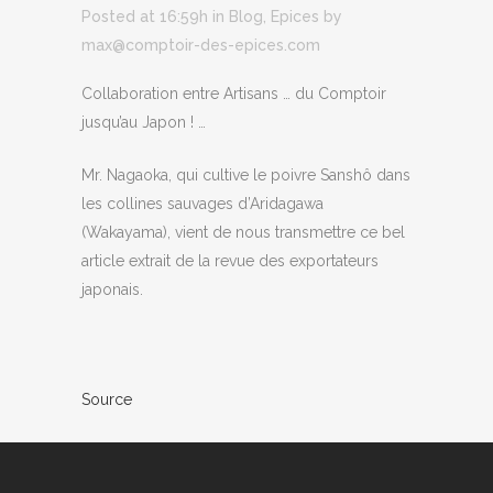
Posted at 16:59h
in
Blog
,
Epices
by
max@comptoir-des-epices.com
Collaboration entre Artisans … du Comptoir
jusqu’au Japon ! …
Mr. Nagaoka, qui cultive le poivre Sanshô dans
les collines sauvages d’Aridagawa
(Wakayama), vient de nous transmettre ce bel
article extrait de la revue des exportateurs
japonais.
Source