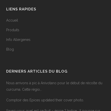
LIENS RAPIDES
Accueil
Produits
Info Allergenes
Blog
DERNIERS ARTICLES DU BLOG
Nous arrivons à pic à Anivotano pour le début de récolte du
curcuma. Cette régio…
Comptoir des Epices updated their cover photo.
Savez-vous quel est ce fruit – épice ? Indice : Il pousse sur