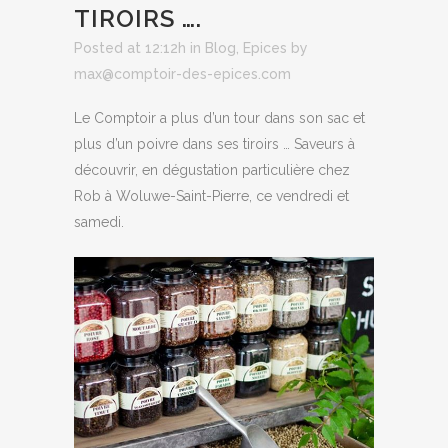
TIROIRS ….
Posted at 12:12h
in
Blog
,
Epices
by
max@comptoir-des-epices.com
Le Comptoir a plus d’un tour dans son sac et
plus d’un poivre dans ses tiroirs … Saveurs à
découvrir, en dégustation particulière chez
Rob à Woluwe-Saint-Pierre, ce vendredi et
samedi.